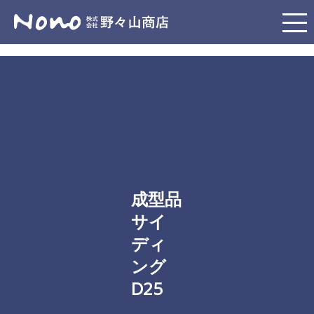
成型品
サイ
ディ
ング
D25