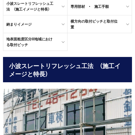
小波スレートリフレッシュ工
専用部材 ・ 施工手順
法 （施工イメージと特長）
横方向の取付ピッチと取付位
納まりイメージ
置
地表面粗度区分III地域におけ
る取付ピッチ
小波スレートリフレッシュ工法 （施工イ
メージと特長）