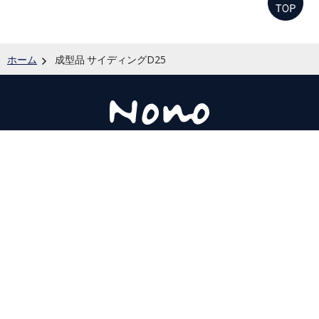
ホーム
成型品 サイディングD25
株式会社 野々山商店
〒460-0007
名古屋市中区新栄1-36-13
TEL：
052-251-
0541
/ FAX：052-261-5560
https://nono-s.com/