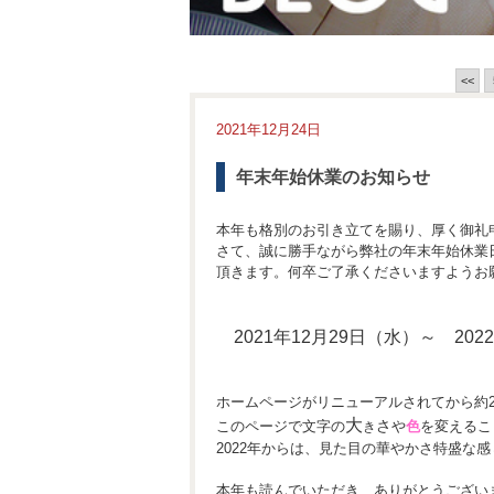
<<
2021年12月24日
年末年始休業のお知らせ
本年も格別のお引き立てを賜り、厚く御礼
さて、誠に勝手ながら弊社の年末年始休業
頂きます。何卒ご了承くださいますようお
2021年12月29日（水）～ 20
ホームページがリニューアルされてから約
大
さ
このページで文字の
や
色
を変えるこ
き
2022年からは、見た目の華やかさ特盛な
本年も読んでいただき、ありがとうござい