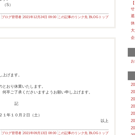
【
。（S）
せ
遮
ブログ管理者
2021年12月24日 09:00
この記事のリンク先
BLOGトップ
休
大
企
お
し上げます。
2
のとおり休業いたします。
2
、何卒ご了承くださいますようお願い申し上げます。
2
記
2
2
２１年１０月２日（土）
以上
2
2
ブログ管理者
2021年09月13日 08:00
この記事のリンク先
BLOGトップ