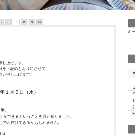
5
6
7
8
9
>>
キ
申し上げます。
日を下記のとおりにさせて
願い申し上げます。
22年１月５日（水）
1
2
2年。
3
とができるということを最近知りました。
感じでお届けできるかもしれません。
ます。