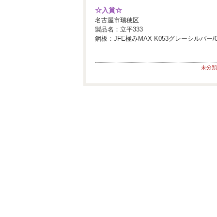
☆入賞☆
名古屋市瑞穂区
製品名：立平333
鋼板：JFE極みMAX K053グレーシルバー/0
未分類