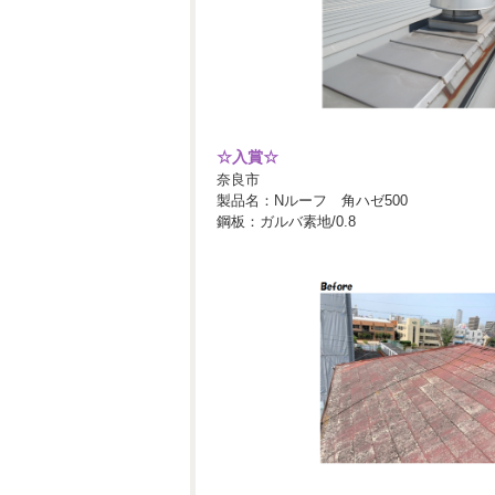
☆入賞☆
奈良市
製品名：Nルーフ 角ハゼ500
鋼板：ガルバ素地/0.8