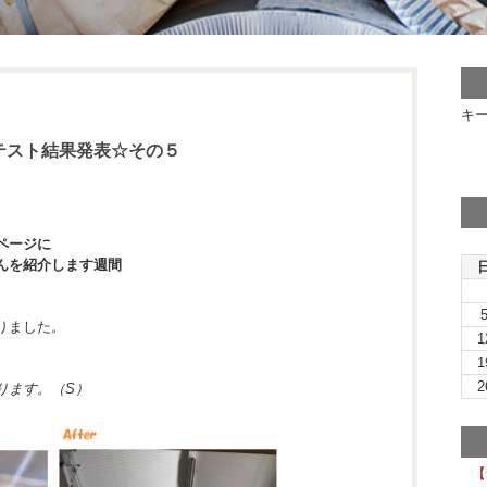
キ
テスト結果発表☆その５
ページに
んを紹介します週間
りました。
1
1
、
2
ります。（S）
【