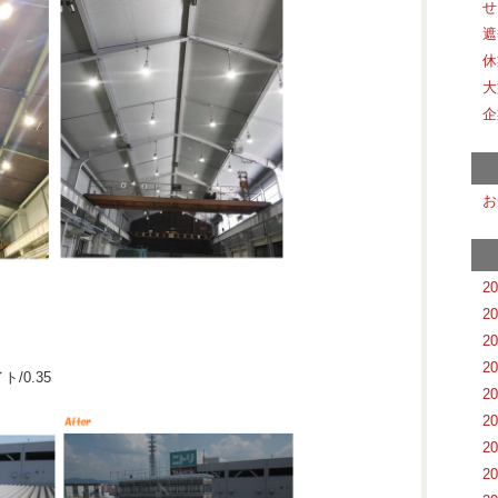
せ
遮
休
大
企
お
2
2
2
2
/0.35
2
2
2
2