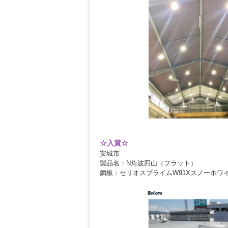
☆入賞☆
安城市
製品名：N角波四山（フラット）
鋼板：セリオスプライムW91Xスノーホワイト