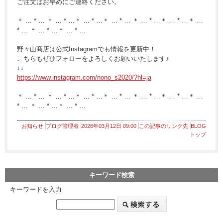
ご注文はお早めにご連絡ください。
＊ … * … ＊ … * …＊ … * …＊ … * … ＊ … * …＊ … * …＊ …
* … ＊ … * …＊ … * …
野々山商店は公式Instagramでも情報を更新中！
こちらもぜひフォローをよろしくお願いいたします♪
↓↓
https://www.instagram.com/nono_s2020/?hl=ja
＊ … * … ＊ … * …＊ … * …＊ … * … ＊ … * …＊ … * …＊ …
* … ＊ … * …＊ … * …
お知らせ
ブログ管理者
2026年03月12日 09:00
この記事のリンク先
BLOG
トップ
キーワード検索
キーワードを入力