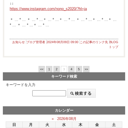
↓↓
https://www.instagram.com/nono_s2020/?hl=ja
＊ … * … ＊ … * …＊ … * …＊ … * … ＊ … * …＊ … * …＊ …
* … ＊ … * …＊ … * …
お知らせ
ブログ管理者
2024年08月09日 09:00
この記事のリンク先
BLOG
トップ
<<
1
2
3
4
5
>>
キーワード検索
キーワードを入力
カレンダー
«
2026年08月
日
月
火
水
木
金
土