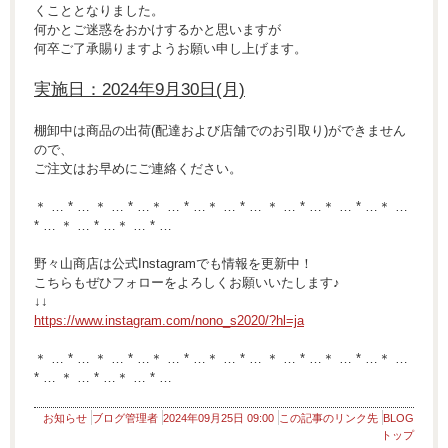
くこととなりました。
何かとご迷惑をおかけするかと思いますが
何卒ご了承賜りますようお願い申し上げます。
実施日：2024年9月30日(月)
棚卸中は商品の出荷(配達および店舗でのお引取り)ができません
ので、
ご注文はお早めにご連絡ください。
＊ … * … ＊ … * …＊ … * …＊ … * … ＊ … * …＊ … * …＊ …
* … ＊ … * …＊ … * …
野々山商店は公式Instagramでも情報を更新中！
こちらもぜひフォローをよろしくお願いいたします♪
↓↓
https://www.instagram.com/nono_s2020/?hl=ja
＊ … * … ＊ … * …＊ … * …＊ … * … ＊ … * …＊ … * …＊ …
* … ＊ … * …＊ … * …
お知らせ
ブログ管理者
2024年09月25日 09:00
この記事のリンク先
BLOG
トップ