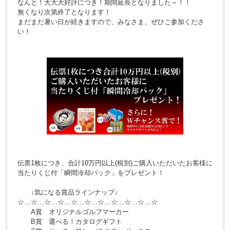
なんと！大大大好評につき！期間延長となりました～！！
無くなり次第終了となります！
まだまだ暑い日が続きますので、みなさま、ぜひご参加くださ
い！
伝票1枚につき、合計10万円以上(税別)ご購入いただいたお客様に
当たりくじ付「瞬間冷却パック」をプレゼント！
↓気になる賞品ラインナップ↓
☆…☆…☆…☆…☆…☆…☆…☆…☆…☆…☆
A賞 オリジナルゴルフマーカー
B賞 選べる！カタログギフト