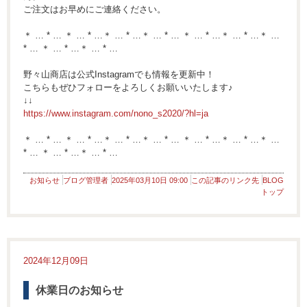
ご注文はお早めにご連絡ください。
＊ … * … ＊ … * …＊ … * …＊ … * … ＊ … * …＊ … * …＊ …
* … ＊ … * …＊ … * …
野々山商店は公式Instagramでも情報を更新中！
こちらもぜひフォローをよろしくお願いいたします♪
↓↓
https://www.instagram.com/nono_s2020/?hl=ja
＊ … * … ＊ … * …＊ … * …＊ … * … ＊ … * …＊ … * …＊ …
* … ＊ … * …＊ … * …
お知らせ
ブログ管理者
2025年03月10日 09:00
この記事のリンク先
BLOG
トップ
2024年12月09日
休業日のお知らせ