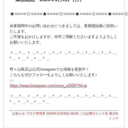
★====☆====★====☆====★====☆====★====
休業期間中のお問い合わせにつきましては、業務開始後に回答い
たします。
ご不便をおかけしますが、何卒ご理解くださいますようよろしく
お願いいたします。
＊ … * … ＊ … * …＊ … * …＊ … * … ＊ … * …＊ … * …＊ …
* … ＊ … * …＊ … * …
野々山商店は公式Instagramでも情報を更新中！
こちらもぜひフォローをよろしくお願いいたします♪
↓↓
https://www.instagram.com/nono_s2020/?hl=ja
＊ … * … ＊ … * …＊ … * …＊ … * … ＊ … * …＊ … * …＊ …
* … ＊ … * …＊ … * …
お知らせ
ブログ管理者
2024年12月09日 09:00
この記事のリンク先
BLOG
トップ