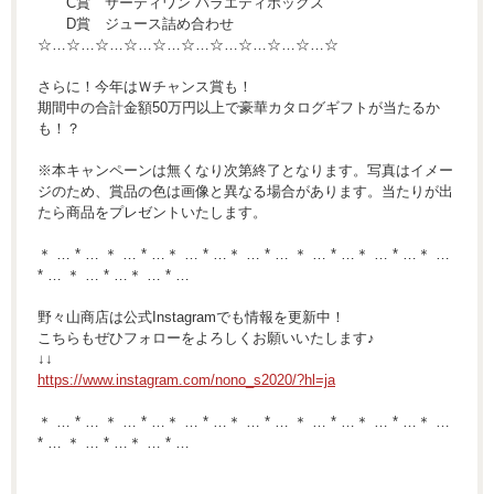
C賞 サーティワン バラエティボックス
D賞 ジュース詰め合わせ
☆…☆…☆…☆…☆…☆…☆…☆…☆…☆…☆
さらに！今年はＷチャンス賞も！
期間中の合計金額50万円以上で豪華カタログギフトが当たるか
も！？
※本キャンペーンは無くなり次第終了となります。写真はイメー
ジのため、賞品の色は画像と異なる場合があります。当たりが出
たら商品をプレゼントいたします。
＊ … * … ＊ … * …＊ … * …＊ … * … ＊ … * …＊ … * …＊ …
* … ＊ … * …＊ … * …
野々山商店は公式Instagramでも情報を更新中！
こちらもぜひフォローをよろしくお願いいたします♪
↓↓
https://www.instagram.com/nono_s2020/?hl=ja
＊ … * … ＊ … * …＊ … * …＊ … * … ＊ … * …＊ … * …＊ …
* … ＊ … * …＊ … * …