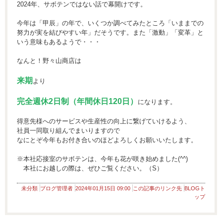
2024年、サボテンではない話で幕開けです。
今年は「甲辰」の年で、いくつか調べてみたところ「いままでの
努力が実を結びやすい年」だそうです。また「激動」「変革」と
いう意味もあるようで・・・
なんと！野々山商店は
来期
より
完全週休2日制（年間休日120日）
になります。
得意先様へのサービスや生産性の向上に繋げていけるよう、
社員一同取り組んでまいりますので
なにとぞ今年もお付き合いのほどよろしくお願いいたします。
※本社応接室のサボテンは、今年も花が咲き始めました(^^)
本社にお越しの際は、ぜひご覧ください。（S）
未分類
ブログ管理者
2024年01月15日 09:00
この記事のリンク先
BLOGト
ップ