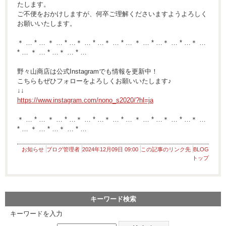
たします。
ご不便をおかけしますが、何卒ご理解くださいますようよろしく
お願いいたします。
＊ … * … ＊ … * …＊ … * …＊ … * … ＊ … * …＊ … * …＊ …
* … ＊ … * …＊ … * …
野々山商店は公式Instagramでも情報を更新中！
こちらもぜひフォローをよろしくお願いいたします♪
↓↓
https://www.instagram.com/nono_s2020/?hl=ja
＊ … * … ＊ … * …＊ … * …＊ … * … ＊ … * …＊ … * …＊ …
* … ＊ … * …＊ … * …
お知らせ
ブログ管理者
2024年12月09日 09:00
この記事のリンク先
BLOG
トップ
キーワード検索
キーワードを入力