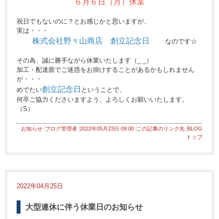
６月６日（月）休業
祝日でもないのに？とお感じかと思いますが、
実は・・・
株式会社野々山商店 創立記念日
なのです☆
その為、誠に勝手ながら休業いたします（_ _）
加工・配達面でご迷惑をお掛けすることがあるかもしれません
が・・・
創立記念日
めでたい
ということで、
何卒ご協力くださいますよう、よろしくお願いいたします。
（S）
お知らせ
ブログ管理者
2022年05月23日 09:00
この記事のリンク先
BLOG
トップ
2022年04月25日
大型連休に伴う休業日のお知らせ